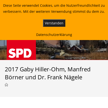
Ortsverein Berkenthin und Umgebung
Diese Seite verwendet Cookies, um die Nutzerfreundlichkeit zu
Zum
SPD Berkenthin: Sozial - Gerecht - Vor Ort
verbessern. Mit der weiteren Verwendung stimmst du dem zu.
Inhalt
springen
Verstanden
Menü
Datenschutzerklärung
2017 Gaby Hiller-Ohm, Manfred
Börner und Dr. Frank Nägele